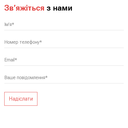
Зв’яжіться
з нами
name
Ім’я*
your-phone
Номер телефону*
email
Email*
message
Ваше повідомлення*