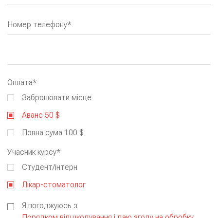
Номер телефону*
Оплата*
Забронювати місце
Аванс 50 $
Повна сума 100 $
Учасник курсу*
Cтудент/інтерн
Лікар-стоматолог
Я погоджуюсь з
Порядком відшкодування і даю згоду на обробку