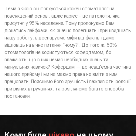
Тема з якою зіштовхується кожен стоматолог на
повсякденній основі, адже карієс – це патологія, яка
присутня у 95% населення. Тому пропонуємо Вам
дізнатись лайфхаки, які значно полегшать і пришвидшать
нашу роботу, відсепаруємо міфи від фактів і дамо
відповідь на вічне питання “чому?”. До того ж, 50%
стоматологів не користуються кофердамом, бо
вважають, що в них немає необхідних знань та
мануальних навичок? Кофердам — це невід’ємна частина
нашого прийому і ми не маємо права не вміти з ним
працювати. Пояснимо його зручність і важливість ізоляції
при різних втручаннях, та розглянемо багато способів
постановки.
Кому буде
цікаво
на цьому