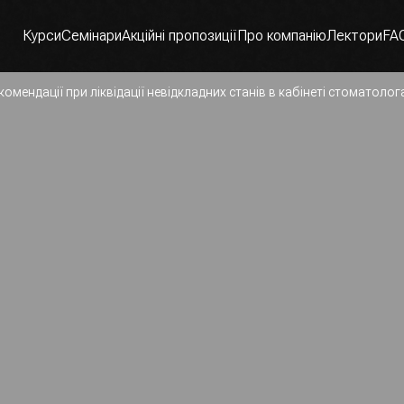
Курси
Семінари
Акційні пропозиції
Про компанію
Лектори
FA
екомендації при ліквідації невідкладних станів в кабінеті стоматолог