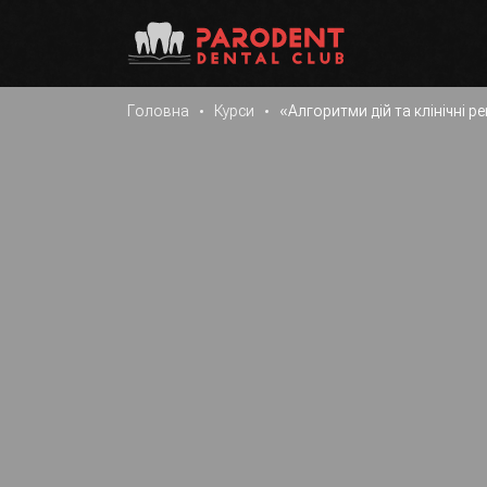
Головна
Курси
«Алгоритми дій та клінічні р