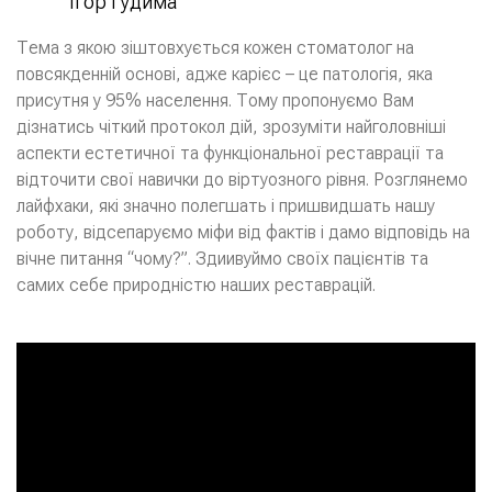
Ігор Гудима
Тема з якою зіштовхується кожен стоматолог на
повсякденній основі, адже карієс – це патологія, яка
присутня у 95% населення. Тому пропонуємо Вам
дізнатись чіткий протокол дій, зрозуміти найголовніші
аспекти естетичної та функціональної реставрації та
відточити свої навички до віртуозного рівня. Розглянемо
лайфхаки, які значно полегшать і пришвидшать нашу
роботу, відсепаруємо міфи від фактів і дамо відповідь на
вічне питання “чому?”. Здиивуймо своїх пацієнтів та
самих себе природністю наших реставрацій.