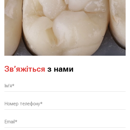
Зв’яжіться
з нами
name
Ім’я*
your-phone
Номер телефону*
email
Email*