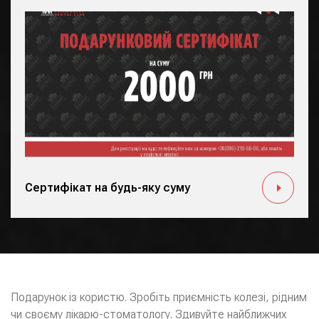
Сертифікат на будь-яку суму
Подарунок із користю. Зробіть приємність колезі, рідним
чи своєму лікарю-стоматологу. Здивуйте найближчих